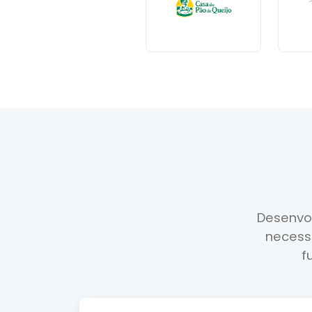
Desenvo
necess
f