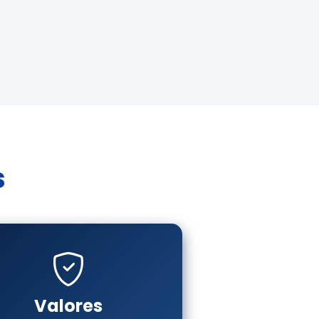
s
Valores