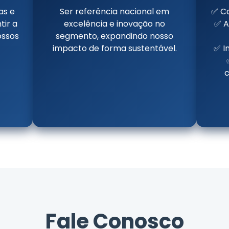
as e
Ser referência nacional em
✅ C
tir a
excelência e inovação no
✅ A
ossos
segmento, expandindo nosso
impacto de forma sustentável.
✅ I
c
Fale Conosco