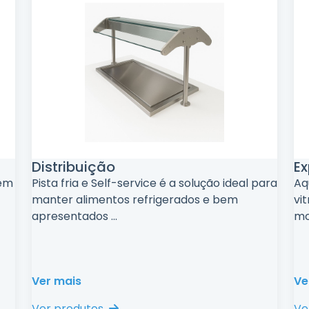
Distribuição
Ex
uem
Pista fria e Self-service é a solução ideal para
Aq
manter alimentos refrigerados e bem
vi
apresentados
...
mo
Ver mais
Ve
Ver produtos
Ve